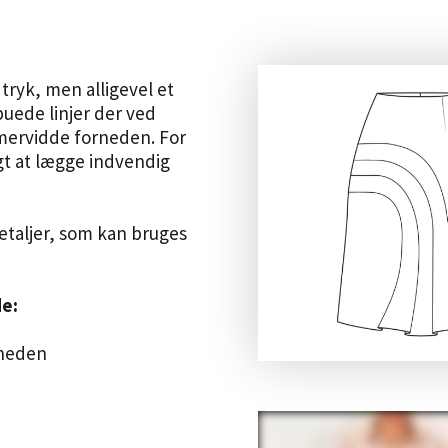
tryk, men alligevel et
uede linjer der ved
 mervidde forneden.
For
gt at lægge indvendig
taljer, som kan bruges
e:
rneden