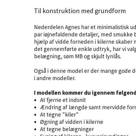
Til konstruktion med grundform
Nederdelen Agnes har et minimalistisk ud
par iøjnefaldende detaljer, med s
mukke b
hjælp af vidde forneden i kilerne skaber
det gennemførte enkle udtryk, har vi val
belægning, søm MB og skjult lynlås.
Også i denne model er der mange gode de
i andre modeller.
I modellen kommer du igennem følgend
At fjerne et indsnit
Ændring af længde samt mervidde fo
At tegne "kiler"
Øgning af vidden i kilerne
At tegne belægninger