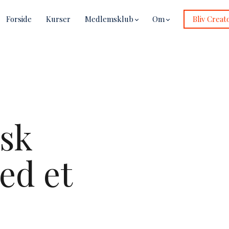
Forside
Kurser
Medlemsklub
Om
Bliv Creat
isk
ed et