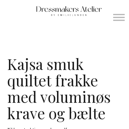
Om
Bliv Creator
Kontakt os
Log ind
Kajsa smuk
quiltet frakke
med voluminøs
krave og bælte