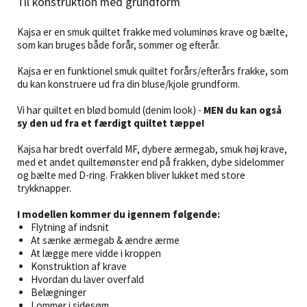
Til konstruktion med grundform
Kajsa er en smuk quiltet frakke med voluminøs krave og bælte,
som kan bruges både forår, sommer og efterår.
Kajsa er en funktionel smuk quiltet forårs/efterårs frakke, som
du kan konstruere ud fra din bluse/kjole grundform.
Vi har quiltet en blød bomuld (denim look) -
MEN du kan også
sy den ud fra et færdigt quiltet tæppe!
Kajsa har bredt overfald MF, dybere ærmegab, smuk høj krave,
med et andet quiltemønster end på frakken, dybe sidelommer
og bælte med D-ring.
Frakken bliver lukket med store
trykknapper.
I modellen kommer du igennem følgende:
Flytning af indsnit
At sænke ærmegab & ændre ærme
At lægge mere vidde i kroppen
Konstruktion af krave
Hvordan du laver overfald
Belægninger
Lommer i sidesøm