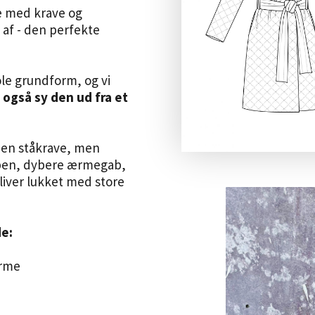
ke med krave og
 af - den perfekte
ole grundform, og vi
også sy den ud fra et
 en ståkrave, men
oppen, dybere ærmegab,
iver
lukket med store
e:
ærme