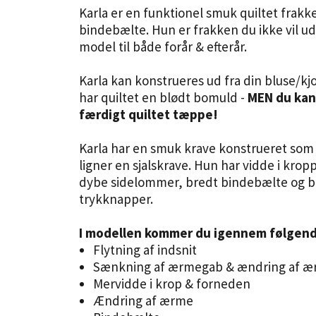
Karla er en funktionel smuk quiltet frak
bindebælte. Hun er frakken du ikke vil ud
model til både forår & efterår.
Karla kan konstrueres ud fra din bluse/kj
har
quiltet en blødt bomuld -
MEN du kan 
færdigt quiltet tæppe!
Karla har en smuk krave konstrueret som
ligner en sjalskrave. Hun har vidde i kr
dybe sidelommer, bredt bindebælte og bl
trykknapper.
I modellen kommer du igennem følgend
Flytning af indsnit
Sænkning af ærmegab & ændring af 
Mervidde i krop & forneden
Ændring af ærme