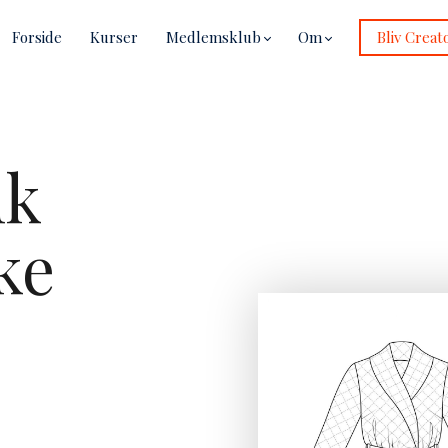
Forside
Kurser
Medlemsklub
Om
Bliv Creat
uk
ke